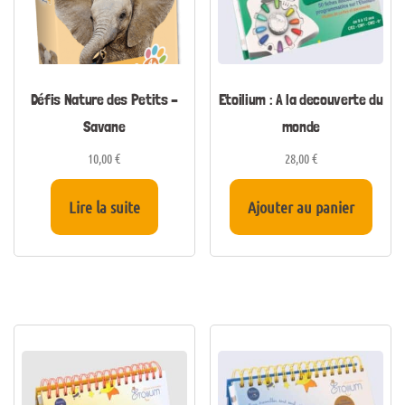
Défis Nature des Petits –
Etoilium : A la decouverte du
Savane
monde
10,00
€
28,00
€
Lire la suite
Ajouter au panier