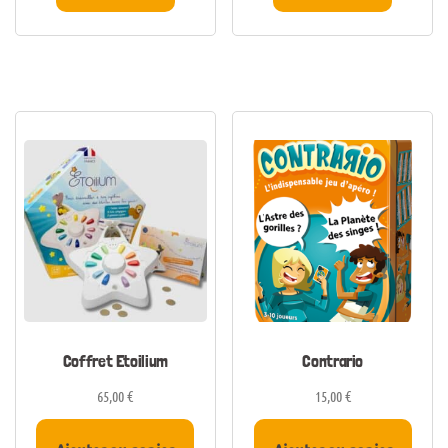
Coffret Etoilium
Contrario
65,00
€
15,00
€