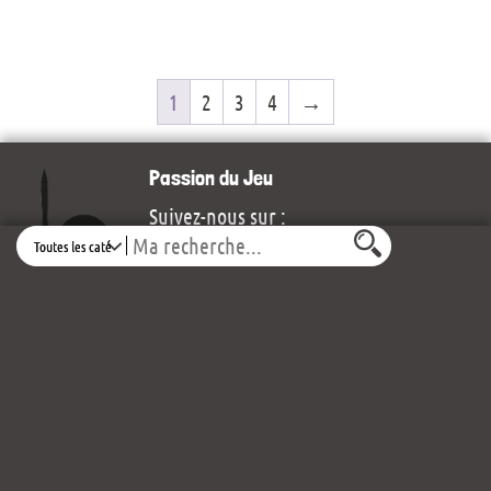
1
2
3
4
→
Passion du Jeu
Suivez-nous sur :
Search
30 rue Bretonnaise
Place des Arcades Rougé
49300 Cholet