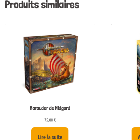
Produits similaires
Marauder de Midgard
75,00
€
Lire la suite
A