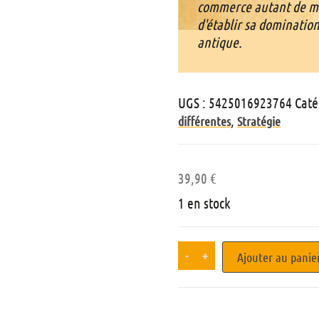
commerce autant de m
d'établir sa domination
antique.
UGS :
5425016923764
Caté
,
différentes
Stratégie
39,90
€
1 en stock
-
+
Ajouter au panie