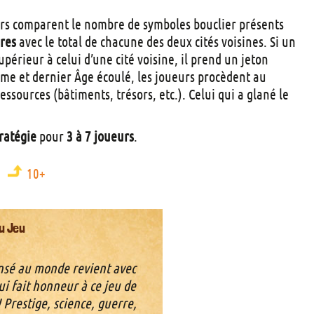
eurs comparent le nombre de symboles bouclier présents
ires
avec le total de chacune des deux cités voisines. Si un
upérieur à celui d’une cité voisine, il prend un jeton
ième et dernier Âge écoulé, les joueurs procèdent au
ssources (bâtiments, trésors, etc.). Celui qui a glané le
tratégie
pour
3 à 7 joueurs
.
10+
u Jeu
ensé au monde revient avec
ui fait honneur à ce jeu de
 ! Prestige, science, guerre,