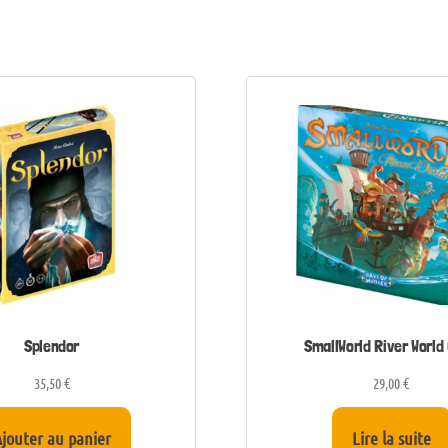
Splendor
SmallWorld River World 
35,50
€
29,00
€
jouter au panier
Lire la suite