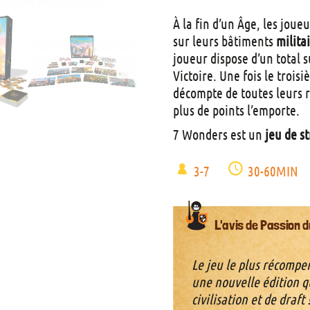
À la fin d’un Âge, les jou
sur leurs bâtiments
milita
joueur dispose d’un total s
Victoire. Une fois le trois
décompte de toutes leurs re
plus de points l’emporte.
7 Wonders est un
jeu de s
3-7
30-60MIN
L'avis de Passion d
Le jeu le plus récomp
une nouvelle édition q
civilisation et de draft