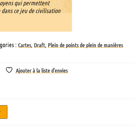
oyens qui permettent
 dans ce jeu de civilisation
gories :
,
,
Cartes
Draft
Plein de points de plein de manières
Ajouter à la liste d’envies
r