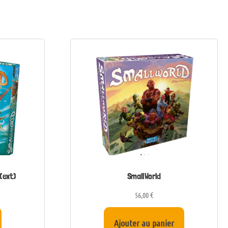
(ext)
SmallWorld
56,00
€
Ajouter au panier