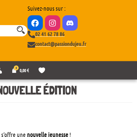
Suivez-nous sur :
02 41 62 78 86
contact@passiondujeu.fr
0
M
L
0,00
€
o
i
n
s
c
t
NOUVELLE ÉDITION
o
e
m
d
p
e
t
s
e
o
u
h
a
 s’offre une
nouvelle jeunesse
!
i