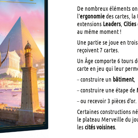
De nombreux éléments ont 
l’
ergonomie
des cartes, la
extensions
Leaders
,
Cities
au même moment !
Une partie se joue en troi
reçoivent 7 cartes.
Un Âge comporte 6 tours de
carte en jeu qui leur perme
– construire un
bâtiment
,
– construire une étape de
– ou recevoir 3 pièces d’or.
Certaines constructions né
le plateau Merveille du jo
les
cités voisines
.