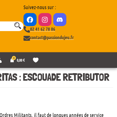
Suivez-nous sur :
02 41 62 78 86
contact@passiondujeu.fr
0
M
L
0,00
€
o
i
n
s
c
t
ITAS : ESCOUADE RETRIBUTOR
o
e
m
d
p
e
t
s
e
o
u
h
a
 Ordres Militants, il faut de longues années de service
i