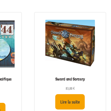
acifique
Sword and Sorcery
83,00
€
Lire la suite
r