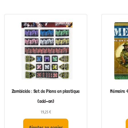
Zombicide : Set de Pions en plastique
Mémoire 4
(add-on)
19,25
€
Ajouter au panier