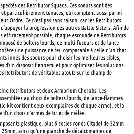
t
espectés des Retributor Squads. Ces soeurs sont des
s
 et particulièrement tenaces, qui comptent aussi parmi
leur Ordre. Ce n’est pas sans raison, car les Retributors
d’appuyer la progression des autres Battle Sisters. Afin de
plus efficacement possible, chaque escouade de Retributors
omposé de bolters lourds, de multi-fuseurs et de lance-
onfère une puissance de feu comparable à celle d’un char
nts innés des soeurs pour choisir les meilleures cibles,
ses d’un dispositif ennemi et pour optimiser les solutions
des Retributors de véritables atouts sur le champ de
 cinq Retributors et deux Armorium Cherubs. Les
assemblées au choix de bolters lourds, de lance-flammes
 (le kit contient deux exemplaires de chaque arme), et la
e d’un choix d’armes de tir et de mêlée.
omposants plastique, plus 5 socles ronds Citadel de 32mm
de 25mm, ainsi qu’une planche de décalcomanies de