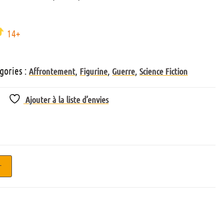
14+
gories :
,
,
,
Affrontement
Figurine
Guerre
Science Fiction
Ajouter à la liste d’envies
r