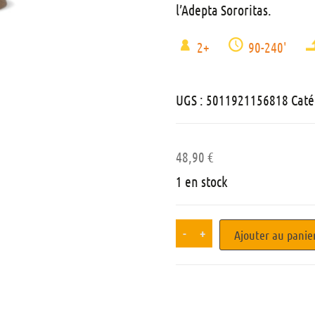
l’Adepta Sororitas.
2+
90-240'
UGS :
5011921156818
Caté
48,90
€
1 en stock
-
+
Ajouter au panie