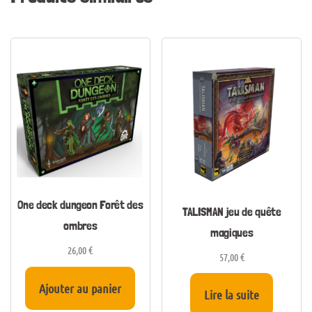
One deck dungeon Forêt des
TALISMAN jeu de quête
ombres
magiques
26,00
€
57,00
€
Ajouter au panier
Lire la suite