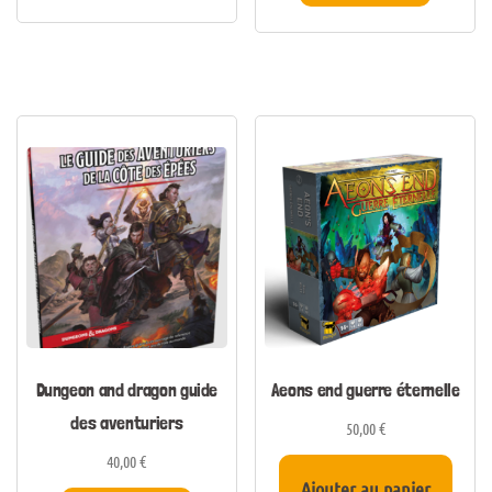
Dungeon and dragon guide
Aeons end guerre éternelle
des aventuriers
50,00
€
40,00
€
Ajouter au panier