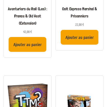
Aventuriers du Rail (Les) :
Colt Express Marshal &
France & Old West
Prisonniers
(Extension)
22,00
€
42,00
€
Ajouter au panier
Ajouter au panier