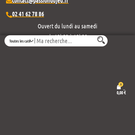
contact@passiondujeu.fr
02 41 62 78 86
Ouvert du lundi au samedi
de 10h00 à 19h30
Search
Découvrez notre projet éditorial :
0
0,00
€
Mentions légales et politique de confidentialité
Conditions générales de vente
Propulsé par
Thème :
Wordpress
Envo eCommerce