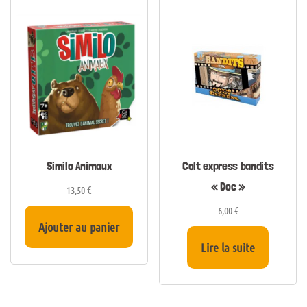
Similo Animaux
Colt express bandits
« Doc »
13,50
€
6,00
€
Ajouter au panier
Lire la suite