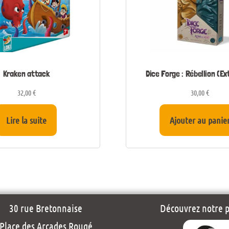
Kraken attack
Dice Forge : Rébellion (Ex
32,00
€
30,00
€
Lire la suite
Ajouter au panie
30 rue Bretonnaise
Découvrez notre pr
Place des Arcades Rougé