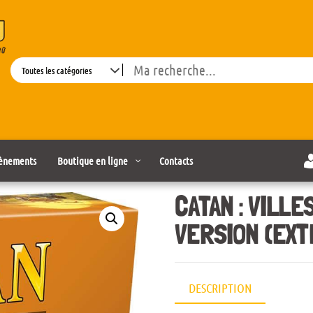
Search
ènements
Boutique en ligne
Contacts
CATAN : VILL
VERSION (EXT
DESCRIPTION