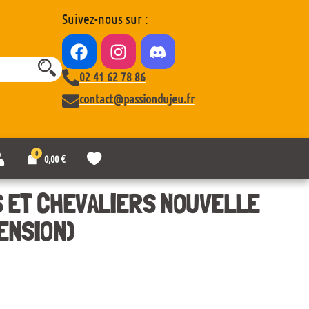
Suivez-nous sur :
02 41 62 78 86
contact@passiondujeu.fr
0
M
L
0,00
€
o
i
n
s
c
t
ES ET CHEVALIERS NOUVELLE
o
e
m
d
ENSION)
p
e
t
s
e
o
u
h
a
i