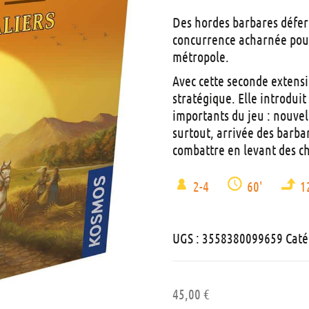
Des hordes barbares déferl
concurrence acharnée pour
métropole.
Avec cette seconde extens
stratégique. Elle introdu
importants du jeu : nouvel
surtout, arrivée des barba
combattre en levant des ch
2-4
60'
1
UGS :
3558380099659
Caté
45,00
€