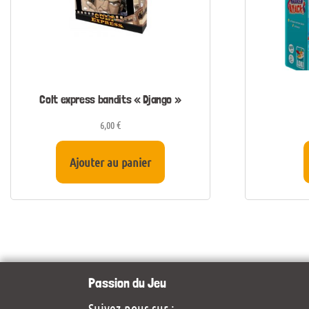
Colt express bandits « Django »
6,00
€
Ajouter au panier
Passion du Jeu
Suivez-nous sur :