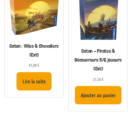
Catan : Villes & Chevaliers
Catan – Pirates &
(Ext)
Découvreurs 5/6 joueurs
41,00
€
(Ext)
25,50
€
Lire la suite
Ajouter au panier