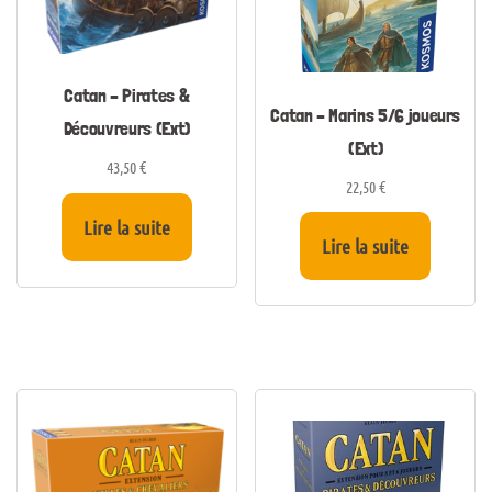
Catan – Pirates &
Catan – Marins 5/6 joueurs
Découvreurs (Ext)
(Ext)
43,50
€
22,50
€
Lire la suite
Lire la suite