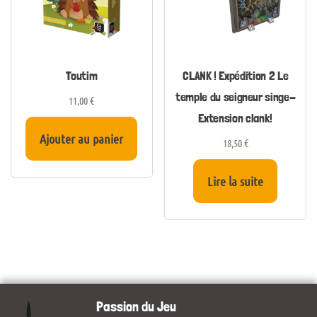
Toutim
CLANK ! Expédition 2 Le
temple du seigneur singe-
11,00
€
Extension clank!
Ajouter au panier
18,50
€
Lire la suite
Passion du Jeu