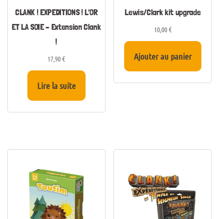
CLANK ! EXPEDITIONS ! L’OR
Lewis/Clark kit upgrade
ET LA SOIE – Extension Clank
10,00
€
!
Ajouter au panier
17,90
€
Lire la suite