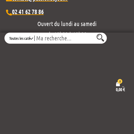
02 41 62 78 86
Ouvert du lundi au samedi
de 10h00 à 19h30
Search
Découvrez notre projet éditorial :
0
0,00
€
Mentions légales et politique de confidentialité
Conditions générales de vente
Propulsé par
Thème :
Wordpress
Envo eCommerce