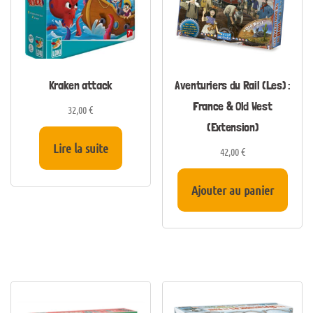
Kraken attack
Aventuriers du Rail (Les) :
France & Old West
32,00
€
(Extension)
Lire la suite
42,00
€
Ajouter au panier