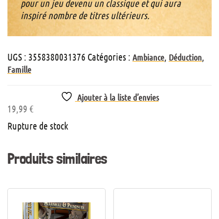
pour un jeu devenu un classique et qui aura
inspiré nombre de titres ultérieurs.
UGS :
3558380031376
Catégories :
,
,
Ambiance
Déduction
Famille
Ajouter à la liste d’envies
19,99
€
Rupture de stock
Produits similaires