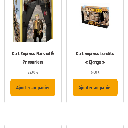
Colt Express Marshal &
Colt express bandits
Prisonniers
« Django »
22,00
€
6,00
€
Ajouter au panier
Ajouter au panier