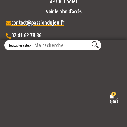
49300 Cholet
Voir le plan d’accès
contact@passiondujeu.fr
02 41 62 78 86
Search
Ouvert du lundi au samedi
de 10h00 à 19h30
Découvrez notre projet éditorial :
0
0,00
€
Mentions légales et politique de confidentialité