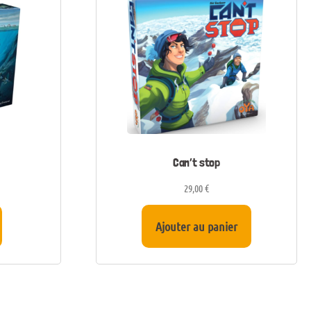
Can’t stop
29,00
€
Ajouter au panier