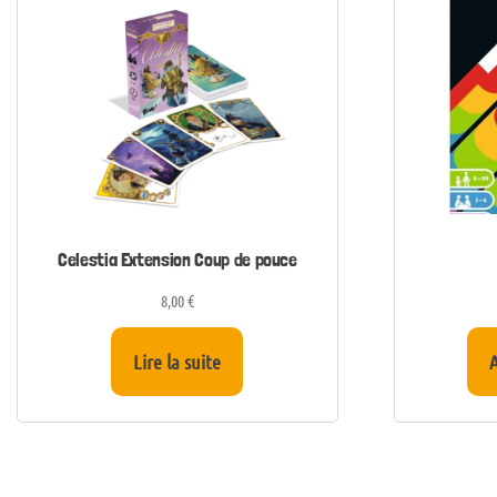
Celestia Extension Coup de pouce
8,00
€
Lire la suite
A