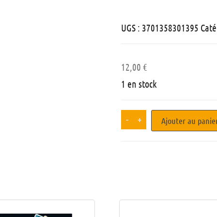
UGS :
3701358301395
Caté
12,00
€
1 en stock
-
+
Ajouter au panie