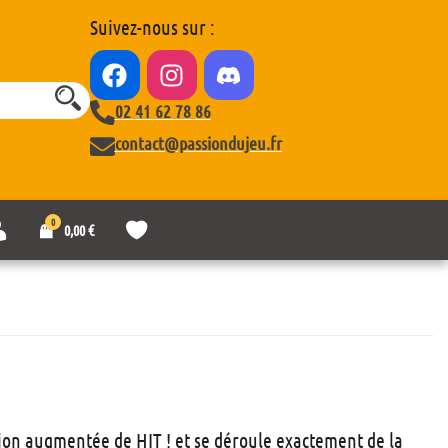
Suivez-nous sur :
02 41 62 78 86
contact@passiondujeu.fr
0
M
L
0,00
€
o
i
n
s
c
t
o
e
m
d
p
e
t
s
e
o
u
h
a
sion augmentée de HIT ! et se déroule exactement de la
i