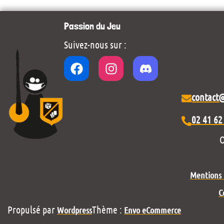
Passion du Jeu
Suivez-nous sur :
contact
02 41 62
O
Mentions l
C
Propulsé par
Thème :
Wordpress
Envo eCommerce