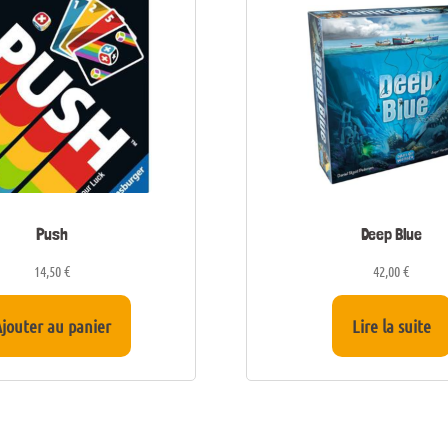
Push
Deep Blue
14,50
€
42,00
€
jouter au panier
Lire la suite