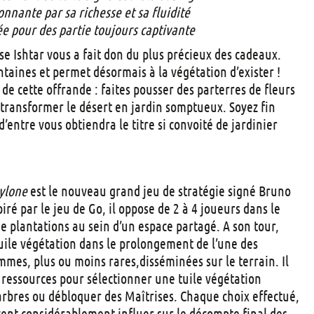
t
nante par sa richesse et sa fluidité
s
ée pour des partie toujours captivante
se Ishtar vous a fait don du plus précieux des cadeaux.
ntaines et permet désormais à la végétation d’exister !
de cette offrande : faites pousser des parterres de fleurs
 transformer le désert en jardin somptueux. Soyez fin
 d’entre vous obtiendra le titre si convoité de jardinier
bylone
est le nouveau grand jeu de stratégie signé Bruno
iré par le jeu de Go, il oppose de 2 à 4 joueurs dans le
de plantations au sein d’un espace partagé. A son tour,
uile végétation dans le prolongement de l’une des
emmes, plus ou moins rares,disséminées sur le terrain. Il
s ressources pour sélectionner une tuile végétation
arbres ou débloquer des Maîtrises. Chaque choix effectué,
nt considérablement influer sur le décompte final des