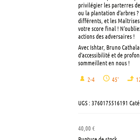
privilégier les parterres d
ou la plantation d’arbres 
différents, et les Maîtris
votre score final ! N’oublie
actions des adversaires !
Avec Ishtar, Bruno Cathal
d’accessibilité et de profo
sommeillent en nous !
2-4
45'
1
UGS :
3760175516191
Caté
40,00
€
Rupture de stock