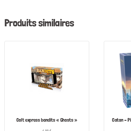
Produits similaires
Colt express bandits « Ghosts »
Catan – P
6,00
€