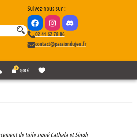
Suivez-nous sur :
02 41 62 78 86
contact@passiondujeu.fr
0
M
L
0,00
€
o
i
n
s
c
t
o
e
m
d
p
e
t
s
e
o
u
h
a
acement de tuile signé Cathala et Singh
i