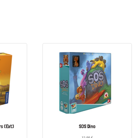
rs (Ext)
SOS Dino
32,00
€