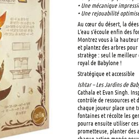
• Une mécanique impression
• Une rejouabilité optimis
Au cœur du désert, la dées
L’eau s’écoule enfin des fo
Montrez vous à la hauteur 
et plantez des arbres pour
stratège : seul le meilleur
royal de Babylone !
Stratégique et accessible
Ishtar – Les Jardins de Ba
Cathala et Evan Singh. Insp
contrôle de ressources et 
chaque joueur place une t
fontaines et récolte les g
pourra ensuite utiliser ce
prometteuse, planter des 
chaque action menée peuve