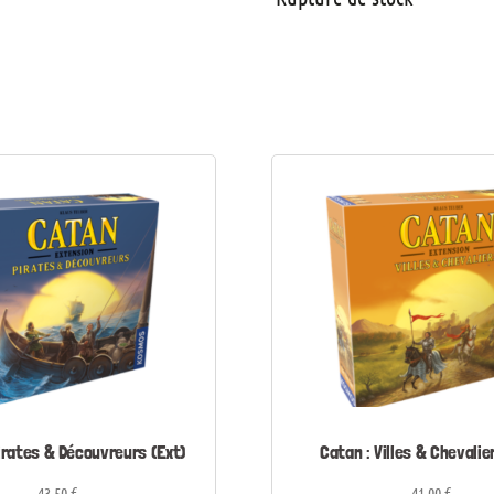
irates & Découvreurs (Ext)
Catan : Villes & Chevalie
43,50
€
41,00
€