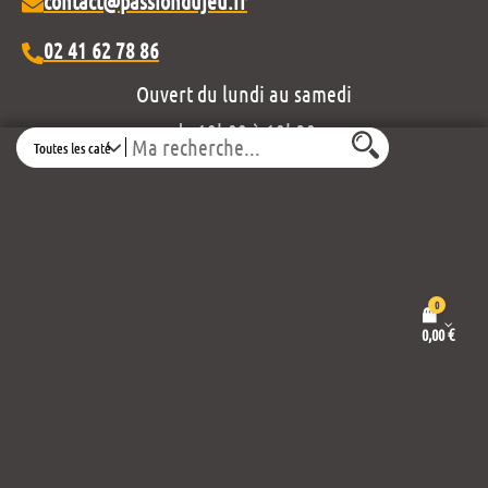
contact@passiondujeu.fr
02 41 62 78 86
Ouvert du lundi au samedi
de 10h00 à 19h30
Search
Découvrez notre projet éditorial :
0
0,00
€
Mentions légales et politique de confidentialité
Conditions générales de vente
Propulsé par
Thème :
Wordpress
Envo eCommerce