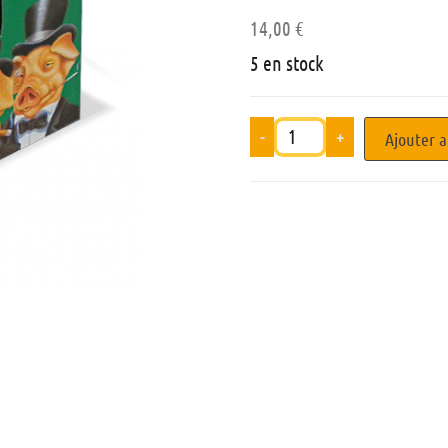
14,00
€
5 en stock
-
+
Ajouter a