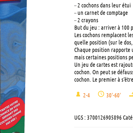
– 2 cochons dans leur étui
– un carnet de comptage
– 2 crayons
But du jeu : arriver à 100
Les cochons remplacent les
quelle position (sur le dos,
Chaque position rapporte 
mais certaines positions p
Un jeu de cartes est rajou
cochon. On peut se défaus
cochon. Le premier à s’êtr
2-4
30'-60'
UGS :
3700126905896
Caté