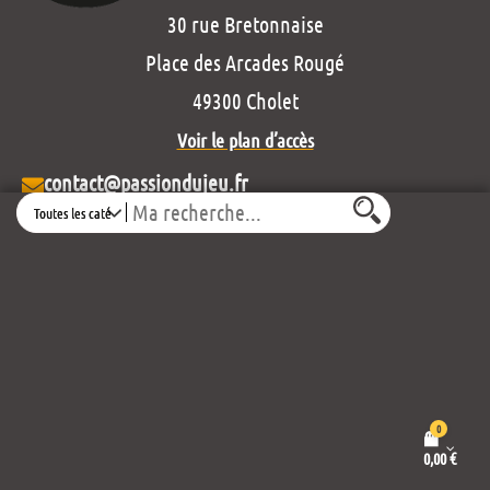
30 rue Bretonnaise
Place des Arcades Rougé
49300 Cholet
Voir le plan d’accès
contact@passiondujeu.fr
Search
02 41 62 78 86
Ouvert du lundi au samedi
de 10h00 à 19h30
Découvrez notre projet éditorial :
0
0,00
€