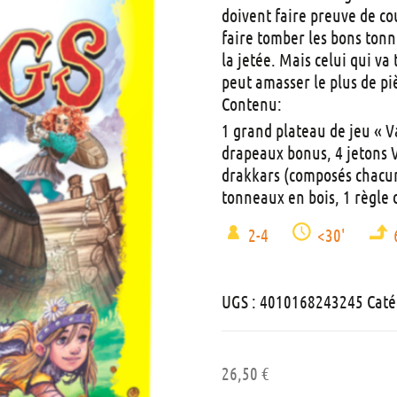
doivent faire preuve de co
faire tomber les bons tonn
la jetée. Mais celui qui va
peut amasser le plus de piè
Contenu:
1 grand plateau de jeu « V
drapeaux bonus, 4 jetons 
drakkars (composés chacun 
tonneaux en bois, 1 règle 
2-4
<30'
UGS :
4010168243245
Caté
26,50
€