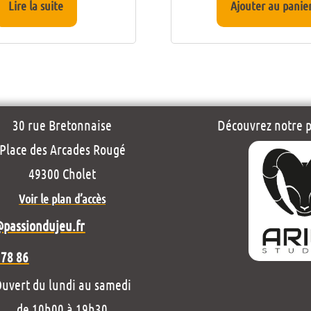
Lire la suite
Ajouter au panie
30 rue Bretonnaise
Découvrez notre pr
Place des Arcades Rougé
49300 Cholet
Voir le plan d’accès
@passiondujeu.fr
 78 86
uvert du lundi au samedi
de 10h00 à 19h30