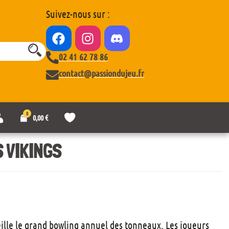
Suivez-nous sur :
02 41 62 78 86
contact@passiondujeu.fr
0
M
L
0,00
€
o
i
n
s
c
t
 VIKINGS
o
e
m
d
p
e
t
s
e
o
u
h
a
eille le grand bowling annuel des tonneaux. Les joueurs
i