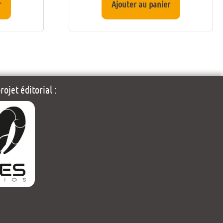
r
Ajouter au panier
ojet éditorial :