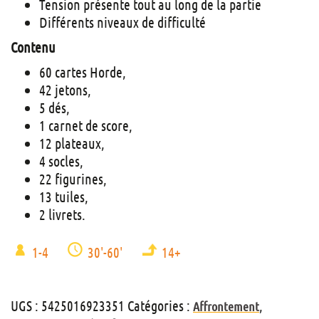
Tension présente tout au long de la partie
Différents niveaux de difficulté
Contenu
60 cartes Horde,
42 jetons,
5 dés,
1 carnet de score,
12 plateaux,
4 socles,
22 figurines,
13 tuiles,
2 livrets.
1-4
30'-60'
14+
UGS :
5425016923351
Catégories :
,
Affrontement