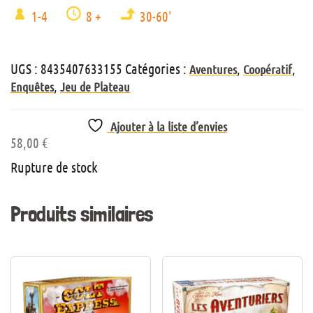
1-4
8 +
30-60'
UGS :
8435407633155
Catégories :
,
,
Aventures
Coopératif
,
Enquêtes
Jeu de Plateau
Ajouter à la liste d’envies
58,00
€
Rupture de stock
Produits similaires