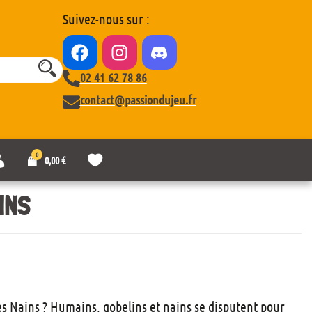
Suivez-nous sur :
02 41 62 78 86
contact@passiondujeu.fr
0
M
L
0,00
€
o
i
n
s
c
t
INS
o
e
m
d
p
e
t
s
e
o
u
h
a
es Nains ? Humains, gobelins et nains se disputent pour
i