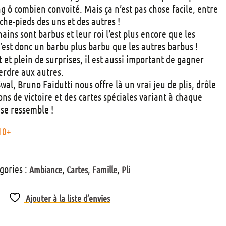
t
ng ô combien convoité. Mais ça n’est pas chose facile, entre
s
oche-pieds des uns et des autres !
nains sont barbus et leur roi l’est plus encore que les
c’est donc un barbu plus barbu que les autres barbus !
t et plein de surprises, il est aussi important de gagner
perdre aux autres.
al, Bruno Faidutti nous offre là un vrai jeu de plis, drôle
ons de victoire et des cartes spéciales variant à chaque
se ressemble !
10+
gories :
,
,
,
Ambiance
Cartes
Famille
Pli
Ajouter à la liste d’envies