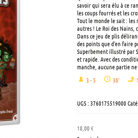
savoir qui sera élu à ce ra
les coups fourrés et les cr
Tout le monde le sait : les 
autres ! Le Roi des Nains, 
Dans ce jeu de plis déliran
des points que d’en faire 
Superbement illustré par Sw
et rapide. Avec des conditi
manche, aucune partie ne 
3 - 5
30'
UGS :
3760175519000
Caté
18,00
€