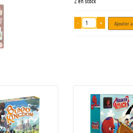
2 en stock
-
+
Ajouter a