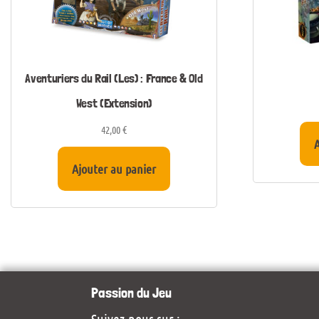
Aventuriers du Rail (Les) : France & Old
West (Extension)
42,00
€
A
Ajouter au panier
Passion du Jeu