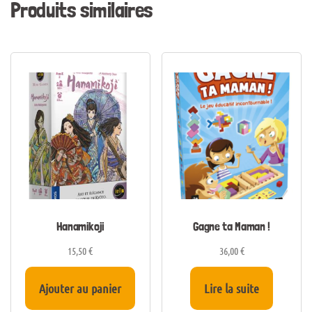
Produits similaires
Hanamikoji
Gagne ta Maman !
15,50
€
36,00
€
Ajouter au panier
Lire la suite