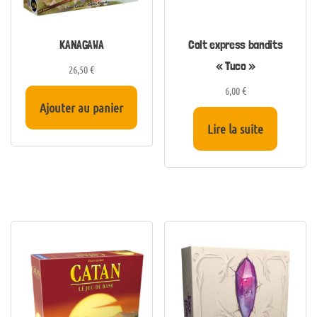
KANAGAWA
Colt express bandits
« Tuco »
26,50
€
6,00
€
Ajouter au panier
Lire la suite