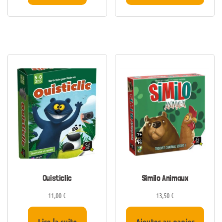
Ouisticlic
Similo Animaux
11,00
€
13,50
€