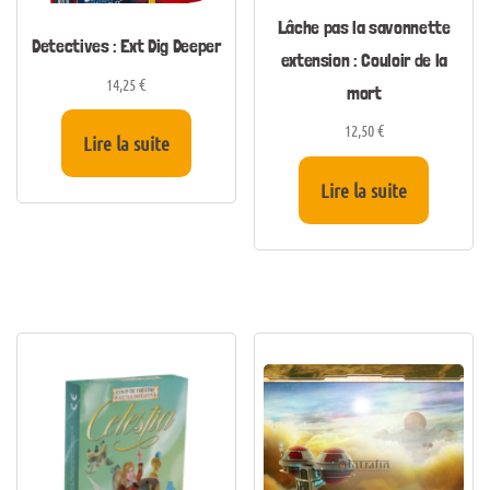
Lâche pas la savonnette
Detectives : Ext Dig Deeper
extension : Couloir de la
14,25
€
mort
12,50
€
Lire la suite
Lire la suite