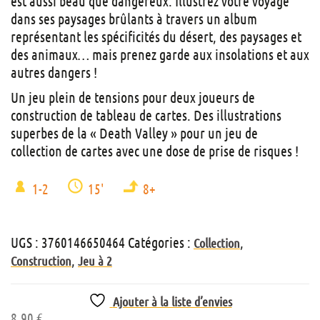
est aussi beau que dangereux. Illustrez votre voyage
dans ses paysages brûlants à travers un album
représentant les spécificités du désert, des paysages et
des animaux… mais prenez garde aux insolations et aux
autres dangers !
Un jeu plein de tensions pour deux joueurs de
construction de tableau de cartes. Des illustrations
superbes de la « Death Valley » pour un jeu de
collection de cartes avec une dose de prise de risques !
1-2
15'
8+
UGS :
3760146650464
Catégories :
,
Collection
,
Construction
Jeu à 2
Ajouter à la liste d’envies
8,90
€