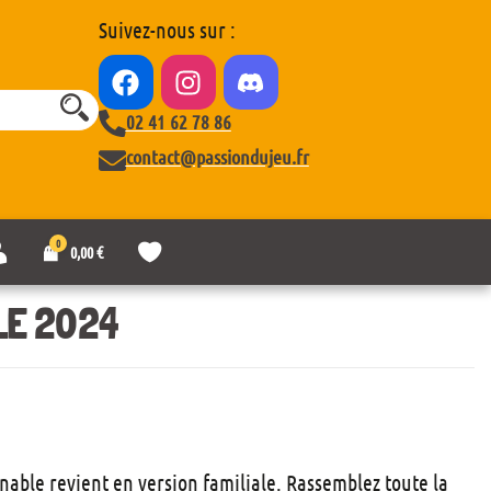
Suivez-nous sur :
02 41 62 78 86
contact@passiondujeu.fr
0
M
L
0,00
€
o
i
n
s
c
t
LE 2024
o
e
m
d
p
e
t
s
e
o
u
h
a
able revient en version familiale. Rassemblez toute la
i