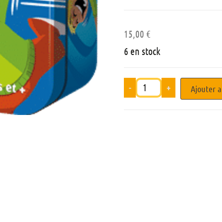
15,00
€
6 en stock
-
+
Ajouter a