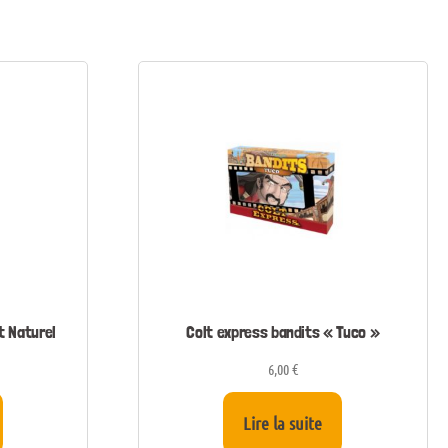
t Naturel
Colt express bandits « Tuco »
6,00
€
Lire la suite