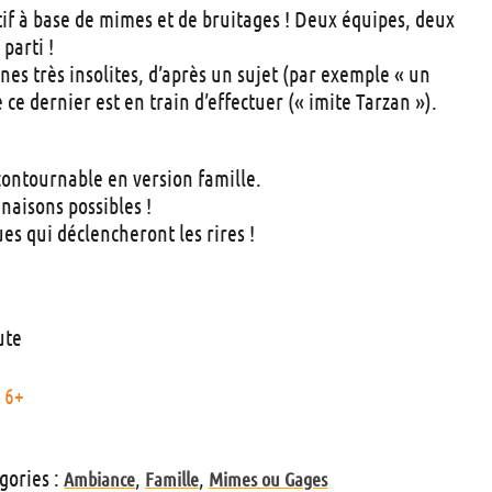
t
ctif à base de mimes et de bruitages ! Deux équipes, deux
s
parti !
es très insolites, d’après un sujet (par exemple « un
 ce dernier est en train d’effectuer (« imite Tarzan »).
contournable en version famille.
naisons possibles !
ues qui déclencheront les rires !
ute
6+
gories :
,
,
Ambiance
Famille
Mimes ou Gages