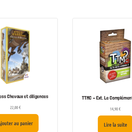
ess Chevaux et diligences
TTMC – Ext. Le Complémen
22,00
€
14,90
€
jouter au panier
Lire la suite