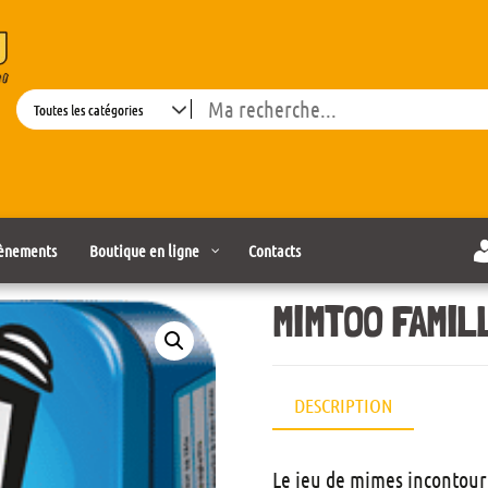
Search
ènements
Boutique en ligne
Contacts
MIMTOO FAMIL
DESCRIPTION
Le jeu de mimes incontourn