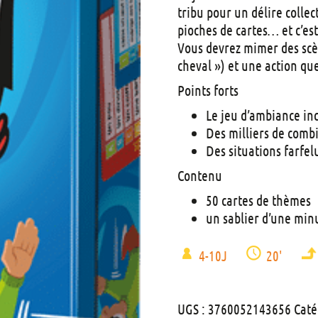
tribu pour un délire colle
pioches de cartes… et c’est 
Vous devrez mimer des scèn
cheval ») et une action que
Points forts
Le jeu d’ambiance in
Des milliers de combi
Des situations farfel
Contenu
50 cartes de thèmes
un sablier d’une min
4-10J
20'
UGS :
3760052143656
Caté