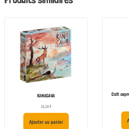
Colt expr
KANAGAWA
26,50
€
A
Ajouter au panier