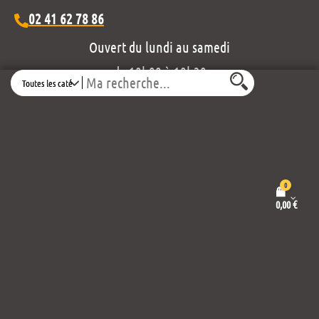
02 41 62 78 86
Ouvert du lundi au samedi
de 10h00 à 19h30
Search
Découvrez notre projet éditorial :
0
0,00
€
Mentions légales et politique de confidentialité
Conditions générales de vente
Propulsé par
Thème :
Wordpress
Envo eCommerce