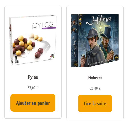
Pylos
Holmes
37,00
€
20,00
€
Ajouter au panier
Lire la suite