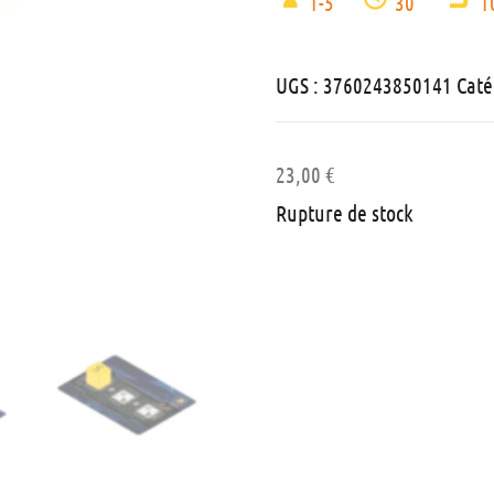
1-5
30'
1
UGS :
3760243850141
Caté
23,00
€
Rupture de stock