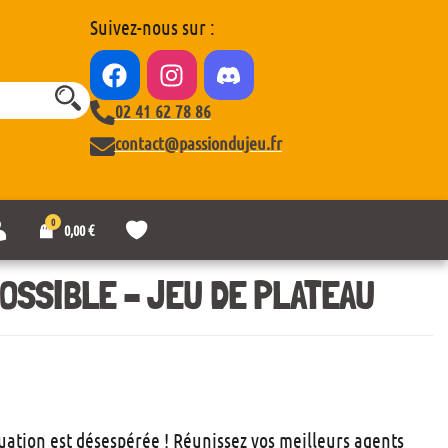
Suivez-nous sur :
02 41 62 78 86
contact@passiondujeu.fr
0
M
L
0,00
€
o
i
n
s
c
t
POSSIBLE – JEU DE PLATEAU
o
e
m
d
p
e
t
s
e
o
u
h
a
ituation est désespérée ! Réunissez vos meilleurs agents
i