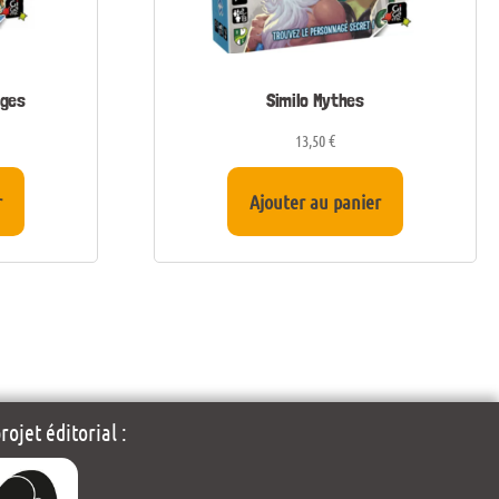
ages
Similo Mythes
13,50
€
r
Ajouter au panier
ojet éditorial :