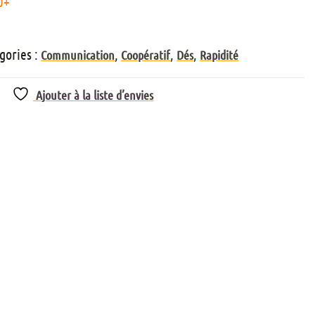
0+
gories :
,
,
,
Communication
Coopératif
Dés
Rapidité
Ajouter à la liste d’envies