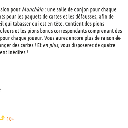
t
ession pour
Munchkin
: une salle de donjon pour chaque
s
s pour les paquets de cartes et les défausses, afin de
œil
qui tabasser
qui est en tête. Contient des pions
ouleurs et les pions bonus correspondants comprenant des
 pour chaque joueur. Vous aurez encore plus de raison
de
nger des cartes ! Et
en plus
, vous disposerez de quatre
nt inédites !
e
10+