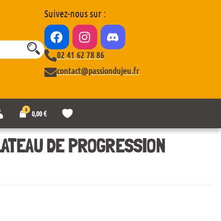
Suivez-nous sur :
02 41 62 78 86
contact@passiondujeu.fr
0
M
L
0,00
€
o
i
n
s
c
t
LATEAU DE PROGRESSION
o
e
m
d
p
e
t
s
e
o
u
h
a
i