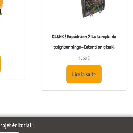
CLANK ! Expédition 2 Le temple du
seigneur singe-Extension clank!
18,50
€
Lire la suite
ojet éditorial :