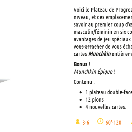
Voici le Plateau de Progr
niveau, et des emplacement
savoir au premier coup d’
masculin/féminin en six c
avantages de jeu spéciaux
vous arracher
de vous écha
cartes
Munchkin
entièreme
Bonus !
Munchkin Épique
!
Contenu :
1 plateau double-fac
12 pions
4 nouvelles cartes.
3-6
60'-120'