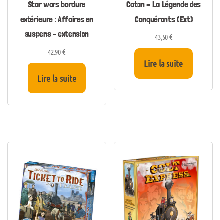
Star wars bordure
Catan – La Légende des
extérieure : Affaires en
Conquérants (Ext)
suspens – extension
43,50
€
42,90
€
Lire la suite
Lire la suite