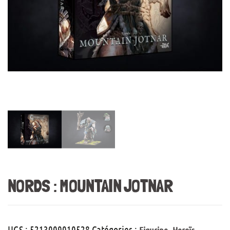
NORDS : MOUNTAIN JOTNAR
UGS :
5213009010528
Catégories :
,