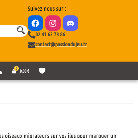
Suivez-nous sur :
02 41 62 78 86
contact@passiondujeu.fr
0
M
L
0,00
€
o
i
n
s
c
t
o
e
m
d
p
e
t
s
e
o
u
h
a
es oiseaux migrateurs sur vos îles pour marquer un
i