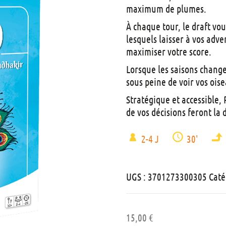
maximum de plumes.
À chaque tour, le draft vou
lesquels laisser à vos adv
maximiser votre score.
Lorsque les saisons change
sous peine de voir vos oise
Stratégique et accessible, 
de vos décisions feront la 
2-4 J
30'
UGS :
3701273300305
Caté
15,00
€