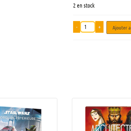
2 en stock
-
+
Ajouter a