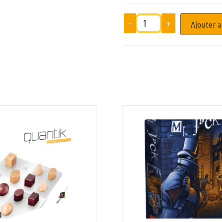
-
+
Ajouter a