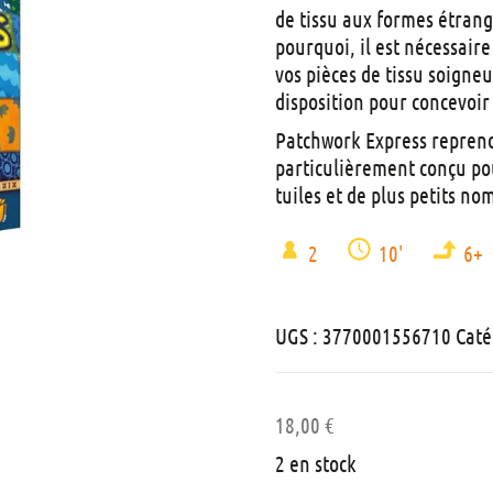
de tissu aux formes étrange
pourquoi, il est nécessaire
vos pièces de tissu soigne
disposition pour concevoir 
Patchwork Express reprend 
particulièrement conçu pou
tuiles et de plus petits no
2
10'
6+
UGS :
3770001556710
Caté
18,00
€
2 en stock