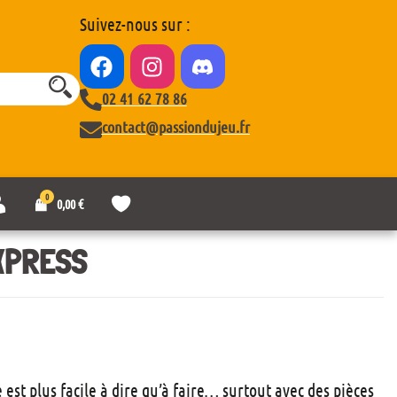
Suivez-nous sur :
02 41 62 78 86
contact@passiondujeu.fr
0
M
L
0,00
€
o
i
n
s
c
t
XPRESS
o
e
m
d
p
e
t
s
e
o
u
h
a
est plus facile à dire qu’à faire… surtout avec des pièces
i