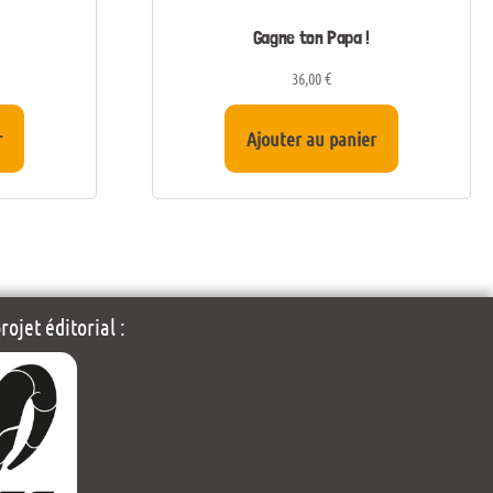
Gagne ton Papa !
36,00
€
r
Ajouter au panier
ojet éditorial :