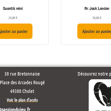
Quantik mini
Mr. Jack London
24,00
€
30,00
€
jouter au panier
Ajouter au panie
30 rue Bretonnaise
Découvrez notre pr
Place des Arcades Rougé
49300 Cholet
Voir le plan d’accès
@passiondujeu.fr