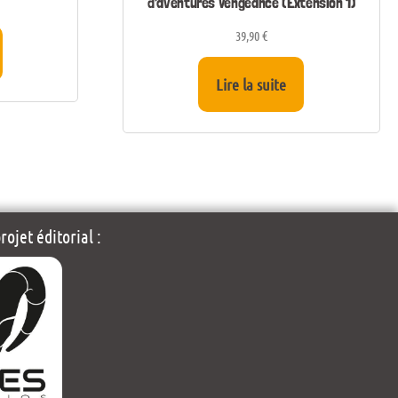
d’aventures Vengeance (Extension 1)
39,90
€
Lire la suite
ojet éditorial :