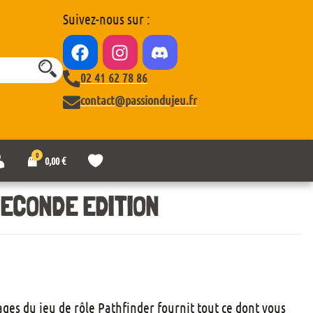
Suivez-nous sur :
02 41 62 78 86
contact@passiondujeu.fr
0
M
L
0,00
€
o
i
n
s
c
t
ECONDE EDITION
o
e
m
d
p
e
t
s
e
o
u
h
a
ges du jeu de rôle Pathfinder fournit tout ce dont vous
i