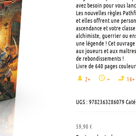
avez besoin pour vous lan
Les nouvelles règles Pathfi
et elles offrent une perso
ascendance et votre classe
alchimiste, guerrier ou en
une légende ! Cet ouvrage 
aux joueurs et aux maîtres
de rebondissements !
Livre de 640 pages couleur
2+
~
14+
UGS :
9782363286079
Caté
59,90
€