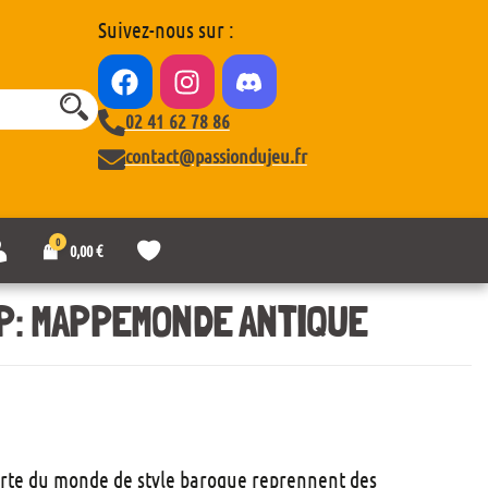
Suivez-nous sur :
02 41 62 78 86
contact@passiondujeu.fr
0
M
L
0,00
€
o
i
n
s
c
t
P: MAPPEMONDE ANTIQUE
o
e
m
d
p
e
t
s
e
o
u
h
a
carte du monde de style baroque reprennent des
i