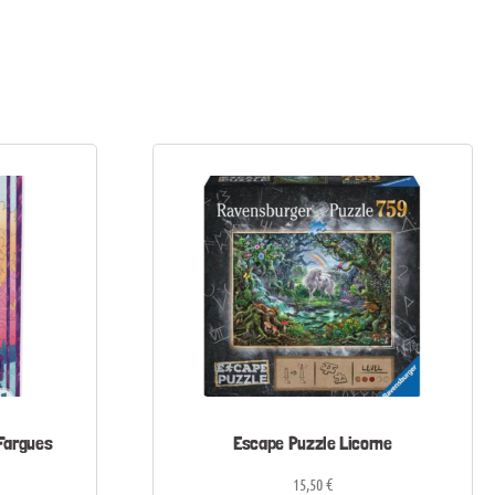
 Fargues
Escape Puzzle Licorne
15,50
€