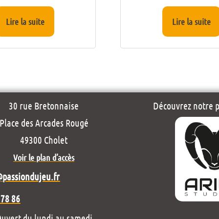
Lire la suite
Lire la suite
30 rue Bretonnaise
Découvrez notre pr
Place des Arcades Rougé
49300 Cholet
Voir le plan d’accès
@passiondujeu.fr
 78 86
uvert du lundi au samedi