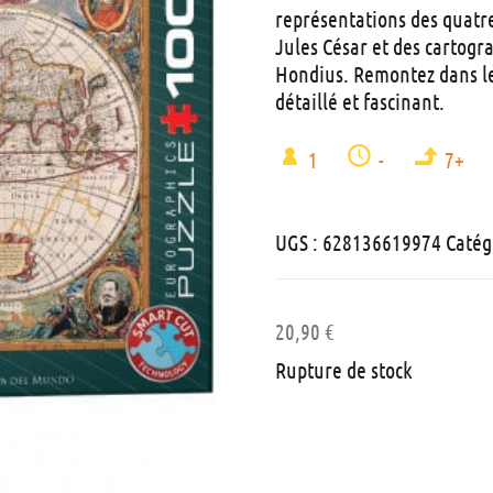
représentations des quatre 
Jules César et des cartog
Hondius. Remontez dans le 
détaillé et fascinant.
1
-
7+
UGS :
628136619974
Catég
20,90
€
Rupture de stock