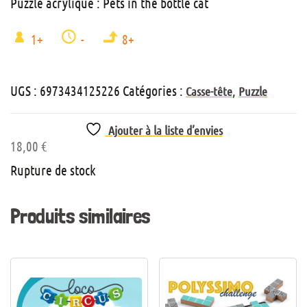
Puzzle acrylique : Pets in the bottle cat
1+
-
8+
UGS :
6973434125226
Catégories :
,
Casse-tête
Puzzle
Ajouter à la liste d’envies
18,00
€
Rupture de stock
Produits similaires