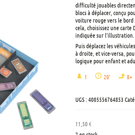
difficulté jouables direct
blocs à déplacer, conçu po
voiture rouge vers le bord
cela, choisissez une carte 
indiquée sur l’illustration.
Puis déplacez les véhicule
à droite, et vice-versa, po
logique pour enfant et adul
1
20'
8+
UGS :
4005556764853
Caté
11,50
€
2 en stock