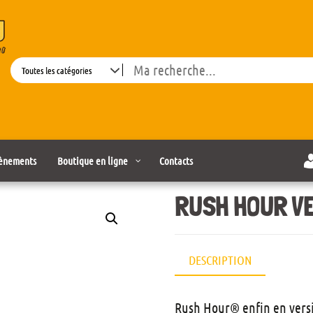
Search
ènements
Boutique en ligne
Contacts
RUSH HOUR V
DESCRIPTION
Rush Hour® enfin en versi