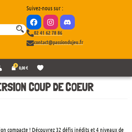
Suivez-nous sur :
02 41 62 78 86
contact@passiondujeu.fr
0
M
L
0,00
€
o
i
n
s
c
t
ERSION COUP DE COEUR
o
e
m
d
p
e
t
s
e
o
u
h
a
on compacte ! Découvrez 32 défis inédits et 4 niveaux de
i