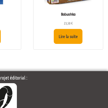
Babushka
23,50
€
Lire la suite
ojet éditorial :