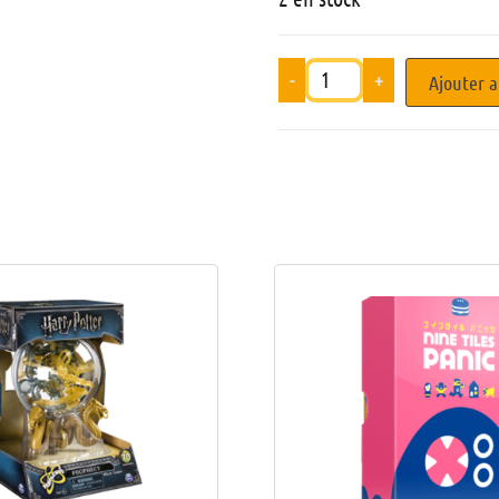
-
+
Ajouter a