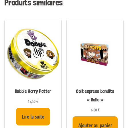
Produits similaires
Dobble Harry Potter
Colt express bandits
« Belle »
15,50
€
6,00
€
Lire la suite
Ajouter au panier