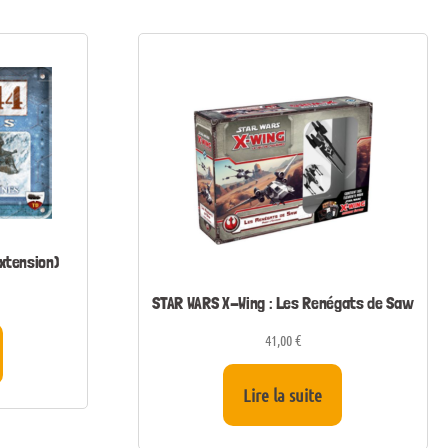
Extension)
STAR WARS X-Wing : Les Renégats de Saw
41,00
€
Lire la suite