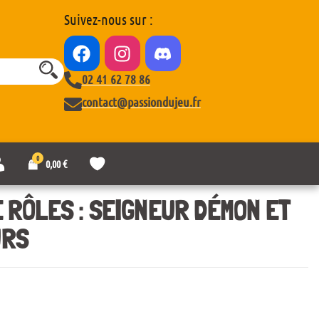
Suivez-nous sur :
02 41 62 78 86
contact@passiondujeu.fr
0
M
L
0,00
€
o
i
n
s
c
t
E RÔLES : SEIGNEUR DÉMON ET
o
e
m
d
URS
p
e
t
s
e
o
u
h
a
i