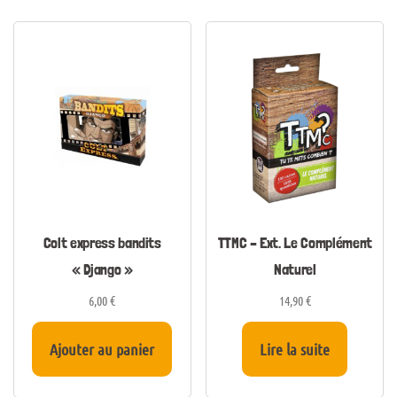
Colt express bandits
TTMC – Ext. Le Complément
« Django »
Naturel
6,00
€
14,90
€
Ajouter au panier
Lire la suite