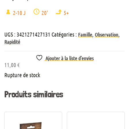
2-10 J
20'
5+
UGS :
3421271427131
Catégories :
,
,
Famille
Observation
Rapidité
Ajouter à la liste d’envies
11,00
€
Rupture de stock
Produits similaires