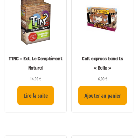
TTMC – Ext. Le Complément
Colt express bandits
Naturel
« Belle »
14,90
€
6,00
€
Lire la suite
Ajouter au panier