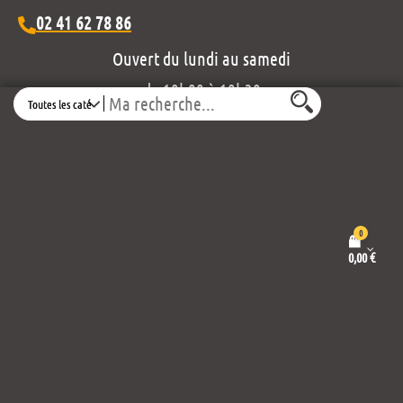
02 41 62 78 86
Ouvert du lundi au samedi
de 10h00 à 19h30
Search
Découvrez notre projet éditorial :
0
0,00
€
Mentions légales et politique de confidentialité
Conditions générales de vente
Propulsé par
Thème :
Wordpress
Envo eCommerce