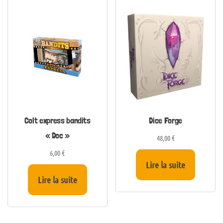
Colt express bandits
Dice Forge
« Doc »
48,00
€
6,00
€
Lire la suite
Lire la suite