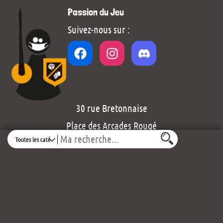
Passion du Jeu
Suivez-nous sur :
30 rue Bretonnaise
Place des Arcades Rougé
Search
49300 Cholet
Voir le plan d’accès
contact@passiondujeu.fr
02 41 62 78 86
Ouvert du lundi au samedi