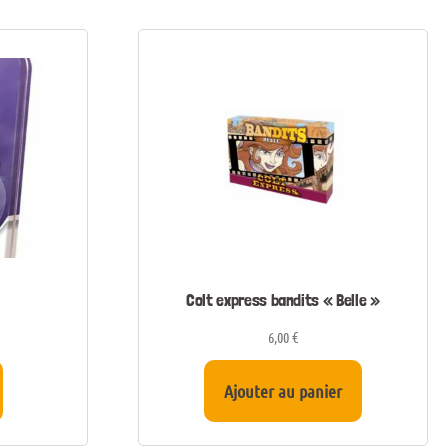
Colt express bandits « Belle »
6,00
€
Ajouter au panier