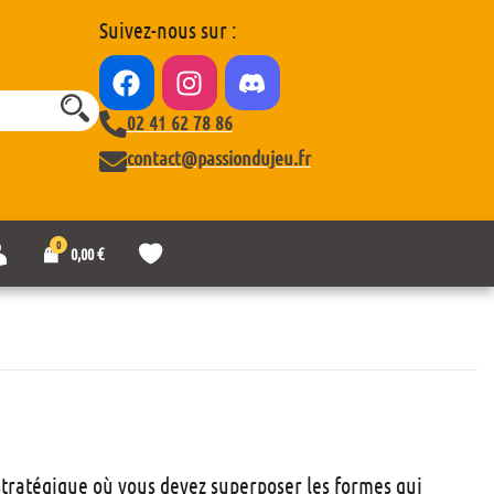
Suivez-nous sur :
02 41 62 78 86
contact@passiondujeu.fr
0
M
L
0,00
€
o
i
n
s
c
t
o
e
m
d
p
e
t
s
e
o
u
h
a
 stratégique où vous devez superposer les formes qui
i