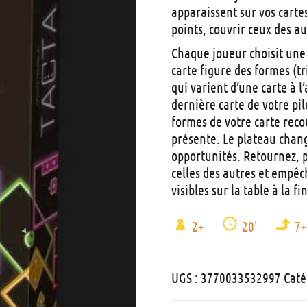
apparaissent sur vos carte
points, couvrir ceux des au
Chaque joueur choisit une c
carte figure des formes (t
qui varient d’une carte à l
dernière carte de votre pil
formes de votre carte reco
présente. Le plateau chang
opportunités. Retournez, p
celles des autres et empêch
visibles sur la table à la fi
2+
20'
7
UGS :
3770033532997
Caté