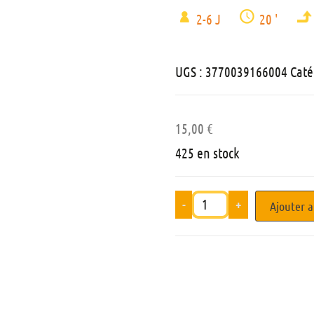
2-6 J
20 '
UGS :
3770039166004
Caté
15,00
€
425 en stock
-
+
Ajouter a