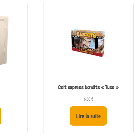
Colt express bandits « Tuco »
6,00
€
Lire la suite