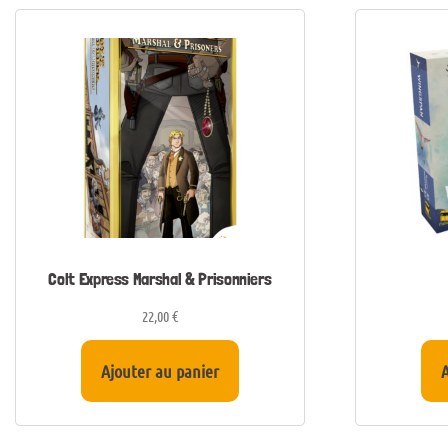
Colt Express Marshal & Prisonniers
22,00
€
Ajouter au panier
A