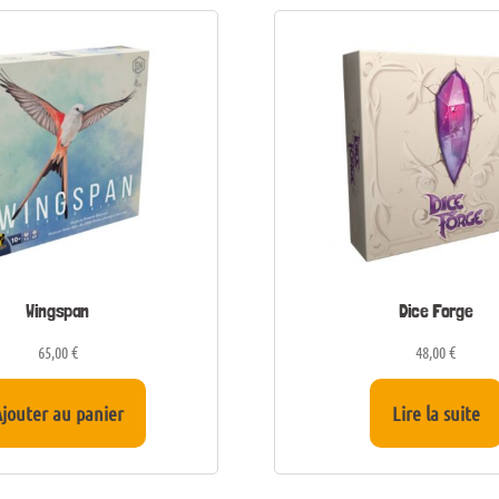
Wingspan
Dice Forge
65,00
€
48,00
€
jouter au panier
Lire la suite