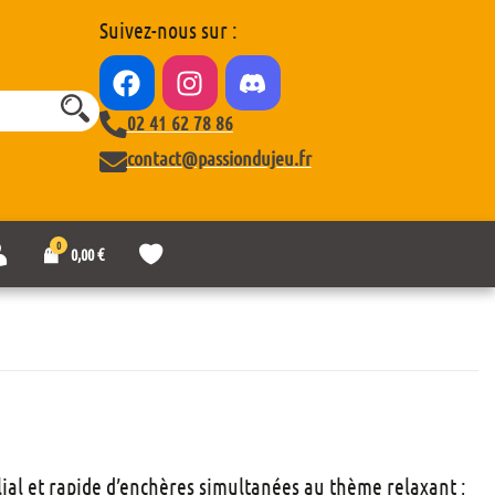
Suivez-nous sur :
02 41 62 78 86
contact@passiondujeu.fr
0
M
L
0,00
€
o
i
n
s
c
t
o
e
m
d
p
e
t
s
e
o
u
h
a
lial et rapide d’enchères simultanées au thème relaxant ;
i