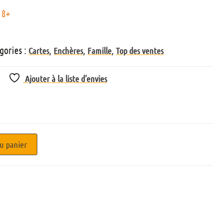
8+
gories :
,
,
,
Cartes
Enchères
Famille
Top des ventes
Ajouter à la liste d’envies
u panier