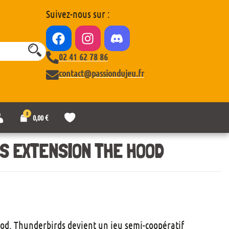
Suivez-nous sur :
02 41 62 78 86
contact@passiondujeu.fr
0
M
L
0,00
€
o
i
n
s
c
t
S EXTENSION THE HOOD
o
e
m
d
p
e
t
s
e
o
u
h
a
ood, Thunderbirds devient un jeu semi-coopératif
i