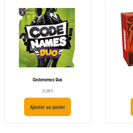
Codenames Duo
25,00
€
Ajouter au panier