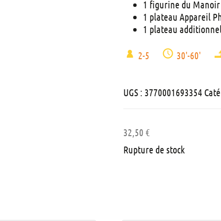
1 figurine du Manoi
1 plateau Appareil Ph
1 plateau additionne
2-5
30'-60'
UGS :
3770001693354
Caté
32,50
€
Rupture de stock