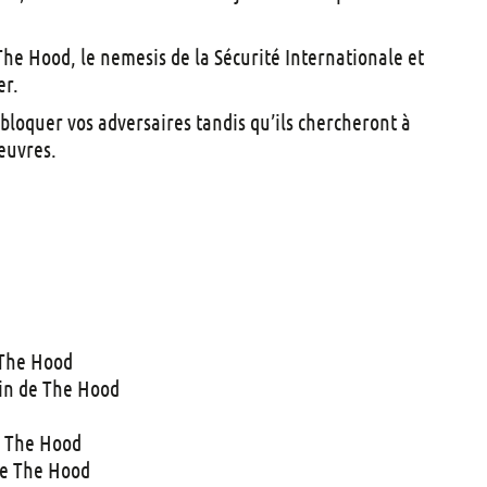
t
s
he Hood, le nemesis de la Sécurité Internationale et
er.
 bloquer vos adversaires tandis qu’ils chercheront à
euvres.
 The Hood
in de The Hood
e The Hood
de The Hood