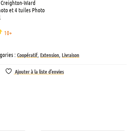
r Creighton-Ward
oto et 4 tuiles Photo
l
10+
gories :
,
,
Coopératif
Extension
Livraison
Ajouter à la liste d’envies