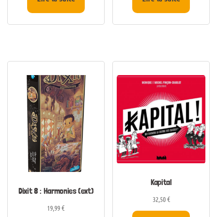
Kapital
Dixit 8 : Harmonies (ext)
32,50
€
19,99
€