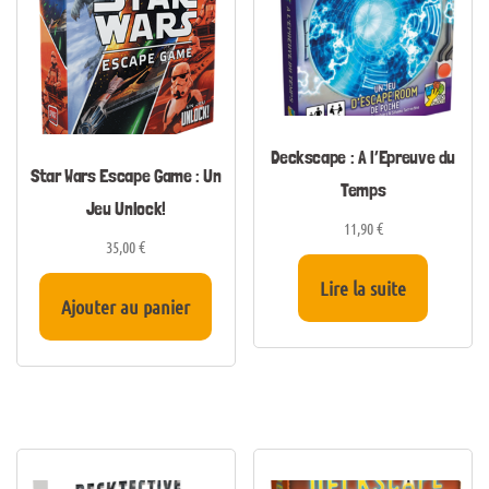
Deckscape : A l’Epreuve du
Star Wars Escape Game : Un
Temps
Jeu Unlock!
11,90
€
35,00
€
Lire la suite
Ajouter au panier