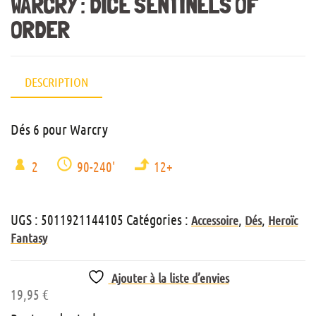
WARCRY : DICE SENTINELS OF
ORDER
DESCRIPTION
Dés 6 pour Warcry
2
90-240'
12+
UGS :
5011921144105
Catégories :
,
,
Accessoire
Dés
Heroïc
Fantasy
Ajouter à la liste d’envies
19,95
€